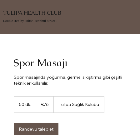
TULİPA HEALTH CLUB
DoubleTree by Hilton İstanbul Sirkeci
Spor Masajı
Spor masajında yoğurma, germe, sıkıştırma gibi çeşitli
teknikler kullanılır.
€76
Euro
50 dk.
5
€76
Tulipa Sağlık Kulübü
0
d
k
.
Randevu talep et