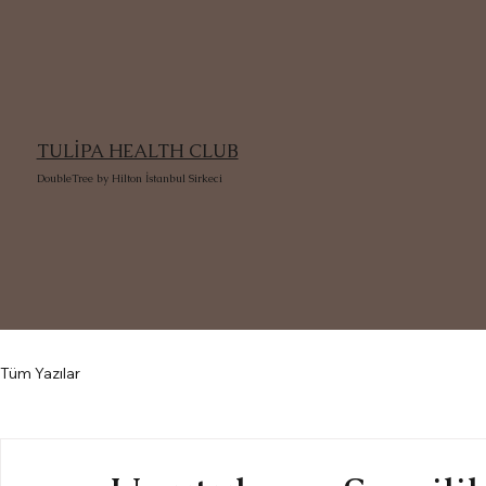
TULİPA HEALTH CLUB
DoubleTree by Hilton İstanbul Sirkeci
Tüm Yazılar