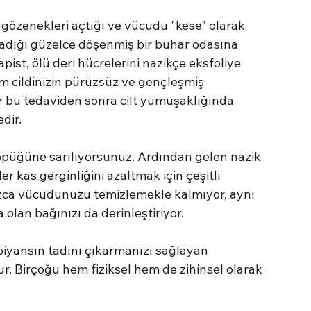
 gözenekleri açtığı ve vücudu "kese" olarak 
rladığı güzelce döşenmiş bir buhar odasına 
pist, ölü deri hücrelerini nazikçe eksfoliye 
lem cildinizin pürüzsüz ve gençleşmiş 
ir bu tedaviden sonra cilt yumuşaklığında 
dir.
öpüğüne sarılıyorsunuz. Ardından gelen nazik 
er kas gerginliğini azaltmak için çeşitli 
ızca vücudunuzu temizlemekle kalmıyor, aynı 
lan bağınızı da derinleştiriyor.
iyansın tadını çıkarmanızı sağlayan 
lur. Birçoğu hem fiziksel hem de zihinsel olarak 