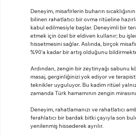
Deneyim, misafirlerin buharın sıcaklığının
bilinen rahatlatıcı bir ovma ritüeline hazı
kabul edilmesiyle başlar. Deneyimli bir tera
etmek için özel bir eldiven kullanır; bu iş
hissetmesini sağlar. Aslında, birçok misaf
%90'a kadar bir artış olduğunu bildirmekte
Ardından, zengin bir zeytinyağı sabunu k
masaj, gerginliğinizi yok ediyor ve terapistl
teknikler uyguluyor. Bu kadim ritüel yaln
zamanda Türk hamamının zengin mirasına o
Deneyim, rahatlamanızı ve rahatlatıcı amb
ferahlatıcı bir bardak bitki çayıyla son bu
yenilenmiş hissederek ayrılır.