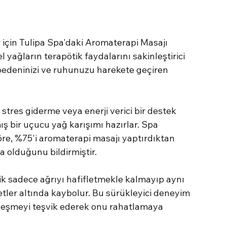
r için Tulipa Spa'daki Aromaterapi Masajı 
 yağların terapötik faydalarını sakinleştirici 
, bedeninizi ve ruhunuzu harekete geçiren 
 stres giderme veya enerji verici bir destek 
ış bir uçucu yağ karışımı hazırlar. Spa 
göre, %75'i aromaterapi masajı yaptırdıktan 
a olduğunu bildirmiştir.
nlik sadece ağrıyı hafifletmekle kalmayıp aynı 
ler altında kaybolur. Bu sürükleyici deneyim 
iyileşmeyi teşvik ederek onu rahatlamaya 