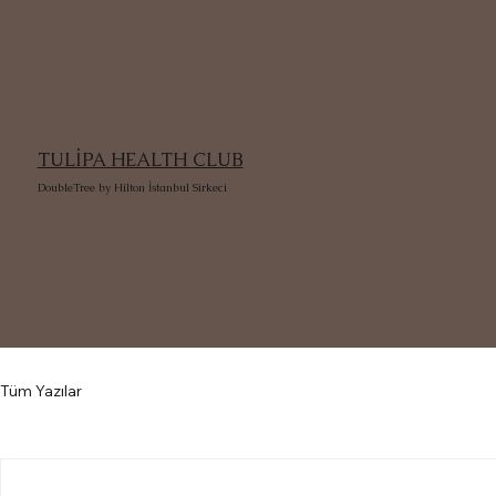
TULİPA HEALTH CLUB
DoubleTree by Hilton İstanbul Sirkeci
Tüm Yazılar