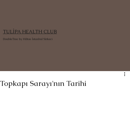
TULİPA HEALTH CLUB
DoubleTree by Hilton İstanbul Sirkeci
Topkapı Sarayı'nın Tarihi