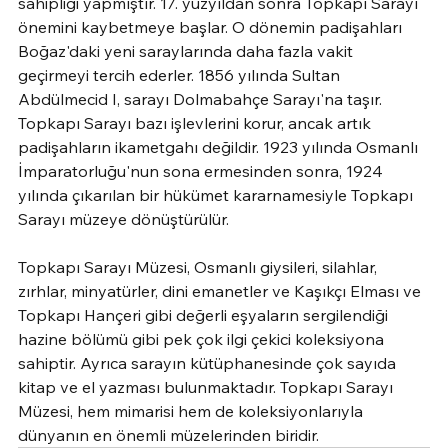
sahipliği yapmıştır. 17. yüzyıldan sonra Topkapı Sarayı 
önemini kaybetmeye başlar. O dönemin padişahları 
Boğaz'daki yeni saraylarında daha fazla vakit 
geçirmeyi tercih ederler. 1856 yılında Sultan 
Abdülmecid I, sarayı Dolmabahçe Sarayı'na taşır. 
Topkapı Sarayı bazı işlevlerini korur, ancak artık 
padişahların ikametgahı değildir. 1923 yılında Osmanlı 
İmparatorluğu'nun sona ermesinden sonra, 1924 
yılında çıkarılan bir hükümet kararnamesiyle Topkapı 
Sarayı müzeye dönüştürülür.
Topkapı Sarayı Müzesi, Osmanlı giysileri, silahlar, 
zırhlar, minyatürler, dini emanetler ve Kaşıkçı Elması ve 
Topkapı Hançeri gibi değerli eşyaların sergilendiği 
hazine bölümü gibi pek çok ilgi çekici koleksiyona 
sahiptir. Ayrıca sarayın kütüphanesinde çok sayıda 
kitap ve el yazması bulunmaktadır. Topkapı Sarayı 
Müzesi, hem mimarisi hem de koleksiyonlarıyla 
dünyanın en önemli müzelerinden biridir.