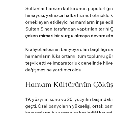
Sultanlar hamam kültürünün popülerliğini v
himayesi, yalnızca halka hizmet etmekle 
örnekleyen etkileyici hamamların inşa edil
Sultan Sinan tarafından yaptırılan tarihi 
Ç
çeken mimari bir vurgu olmaya devam etm
Kraliyet ailesinin banyoya olan bağlılığı s
hamamların lüks ortamı, tüm toplumu g
teşvik etti ve imparatorluk genelinde hijy
değişmesine yardımcı oldu.
Hamam Kültürünün Çökü
19. yüzyılın sonu ve 20. yüzyılın başında
geçti. Özel banyoların yükselişi, ortak ba
hamamların bir zamanlar beslediği hayati so