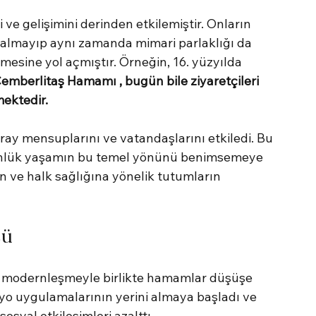
e gelişimini derinden etkilemiştir. Onların 
kalmayıp aynı zamanda mimari parlaklığı da 
mesine yol açmıştır. Örneğin, 16. yüzyılda 
emberlitaş Hamamı , bugün bile ziyaretçileri 
ektedir.
aray mensuplarını ve vatandaşlarını etkiledi. Bu 
ünlük yaşamın bu temel yönünü benimsemeye 
en ve halk sağlığına yönelik tutumların 
şü
ki modernleşmeyle birlikte hamamlar düşüşe 
nyo uygulamalarının yerini almaya başladı ve 
syal etkileşimleri azalttı.