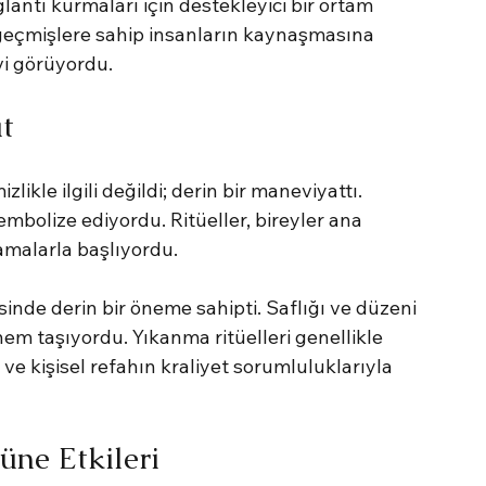
ntı kurmaları için destekleyici bir ortam 
geçmişlere sahip insanların kaynaşmasına 
evi görüyordu.
t
le ilgili değildi; derin bir maneviyattı. 
bolize ediyordu. Ritüeller, bireyler ana 
malarla başlıyordu.
inde derin bir öneme sahipti. Saflığı ve düzeni 
önem taşıyordu. Yıkanma ritüelleri genellikle 
e kişisel refahın kraliyet sorumluluklarıyla 
ne Etkileri