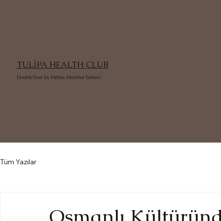
TULİPA HEALTH CLUB
DoubleTree by Hilton İstanbul Sirkeci
Tüm Yazılar
Osmanlı Kültürün