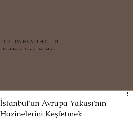
TULİPA HEALTH CLUB
DoubleTree by Hilton İstanbul Sirkeci
İstanbul'un Avrupa Yakası'nın
Hazinelerini Keşfetmek