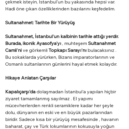
çekmek isteyin, İstanbul'un bu yakasında hepsi var. 
Hadi öne çıkan özelliklerinden bazılarını keşfedelim.
Sultanahmet: Tarihte Bir Yürüyüş
Sultanahmet, İstanbul'un kalbinin tarihle attığı yerdir. 
Burada, ikonik Ayasofya'yı
 , muhteşem 
Sultanahmet 
Camii'ni
 ve görkemli 
Topkapı Sarayı'nı
 bulacaksınız . 
Bu sokaklarda yürürken, Bizans imparatorlarının ve 
Osmanlı sultanlarının günlerini hayal etmek kolaydır.
Hikaye Anlatan Çarşılar
Kapalıçarşı'da
 dolaşmadan İstanbul'a yapılan hiçbir 
ziyaret tamamlanmış sayılmaz . El yapımı 
mücevherlerden renkli seramiklere kadar her şeyle 
dolu, dünyanın en eski ve en büyük pazarlarından 
biridir. Sadece kısa bir yürüyüş mesafesinde , havanın 
baharat, çay ve Türk lokumlarının kokusuyla yoğun 