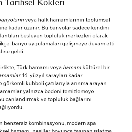
 Tarihsel Kökleri
banyoların
 veya halk hamamlarının toplumsal 
 kadar uzanır. Bu banyolar sadece kendini 
antıları besleyen topluluk merkezleri olarak 
ştikçe, banyo uygulamaları gelişmeye devam etti 
ine geldi.
irlikte, Türk hamamı veya 
hamam
 kültürel bir 
amamlar
 16. yüzyıl sarayları kadar 
 ve görkemli kubbeli çatılarıyla arınma arayan 
 hamamlar yalnızca bedeni temizlemeye 
u canlandırmak ve topluluk bağlarını 
ağlıyordu.
nin benzersiz kombinasyonu, modern spa 
ksel 
hamam
 , nesiller boyunca taşınan ıslatma, 