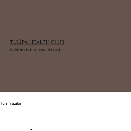
TULİPA HEALTH CLUB
DoubleTree by Hilton İstanbul Sirkeci
Tüm Yazılar