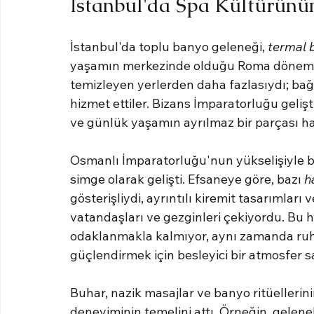
İstanbul'da Spa Kültürünün
İstanbul'da toplu banyo geleneği, 
termal 
yaşamın merkezinde olduğu Roma dönemine
temizleyen yerlerden daha fazlasıydı; bağl
hizmet ettiler. Bizans İmparatorluğu geli
ve günlük yaşamın ayrılmaz bir parçası hal
Osmanlı İmparatorluğu'nun yükselişiyle b
simge olarak gelişti. Efsaneye göre, bazı 
h
gösterişliydi, ayrıntılı kiremit tasarımları
vatandaşları ve gezginleri çekiyordu. Bu
odaklanmakla kalmıyor, aynı zamanda ruh
güçlendirmek için besleyici bir atmosfer s
Buhar, nazik masajlar ve banyo ritüelleri
deneyiminin temelini attı. Örneğin, gelene