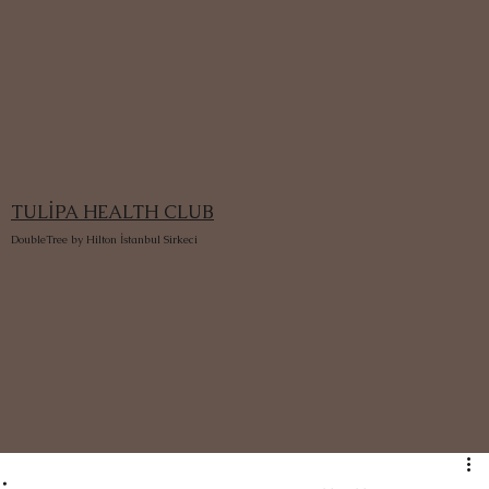
TULİPA HEALTH CLUB
DoubleTree by Hilton İstanbul Sirkeci