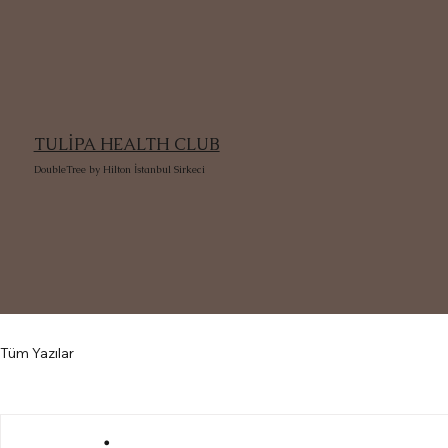
TULİPA HEALTH CLUB
DoubleTree by Hilton İstanbul Sirkeci
Tüm Yazılar