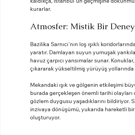
kaldıkça, İstanbul'un geçmişine dokunmuş 
kurarlar.
Atmosfer: Mistik Bir Dene
Bazilika Sarnıcı'nın loş ışıklı koridorlar
yaratır. Damlayan suyun yumuşak yankılar
havuz çarpıcı yansımalar sunar. Konuklar, g
çıkararak yükseltilmiş yürüyüş yollarında 
Mekandaki ışık ve gölgenin etkileşimi büyü
burada gerçekleşen önemli tarihi olayları d
gözlem duygusu yaşadıklarını bildiriyor. S
inzivaya dönüşümü, yukarıda hareketli bir 
oluşturuyor.