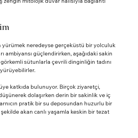
zengin mitolojik duvar halısıyla bağlantı 
yim
ında yürümek neredeyse gerçeküstü bir yolculuk 
ı ambiyansı güçlendirirken, aşağıdaki sakin 
örkemli sütunlarla çevrili dinginliğin tadını 
yürüyebilirler.
ye katkıda bulunuyor. Birçok ziyaretçi, 
üşünerek dolaşırken derin bir sakinlik ve iç 
arnıcın pratik bir su deposundan huzurlu bir 
şekilde akan canlı yaşamla keskin bir tezat 