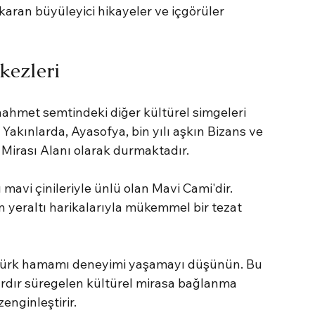
ıkaran büyüleyici hikayeler ve içgörüler 
kezleri
nahmet semtindeki diğer kültürel simgeleri 
Yakınlarda, Ayasofya, bin yılı aşkın Bizans ve 
irası Alanı olarak durmaktadır.
 mavi çinileriyle ünlü olan Mavi Cami'dir. 
n yeraltı harikalarıyla mükemmel bir tezat 
r Türk hamamı deneyimi yaşamayı düşünün. Bu 
ardır süregelen kültürel mirasa bağlanma 
enginleştirir.