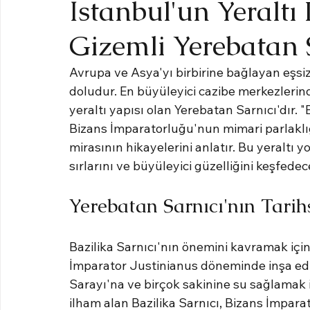
İstanbul'un Yeralt
Gizemli Yerebatan S
Avrupa ve Asya'yı birbirine bağlayan eşsiz b
doludur. En büyüleyici cazibe merkezlerinde
yeraltı yapısı olan Yerebatan Sarnıcı'dır. 
Bizans İmparatorluğu'nun mimari parlaklığ
mirasının hikayelerini anlatır. Bu yeraltı 
sırlarını ve büyüleyici güzelliğini keşfedec
Yerebatan Sarnıcı'nın Tari
Bazilika Sarnıcı'nın önemini kavramak için
İmparator Justinianus döneminde inşa edi
Sarayı'na ve birçok sakinine su sağlamak 
ilham alan Bazilika Sarnıcı, Bizans İmparat