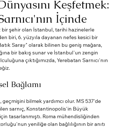
ı Dünyasını Keşfetmek:
arnıcı'nın İçinde
ir şehir olan İstanbul, tarihi hazinelerle 
n biri, 6. yüzyıla dayanan nefes kesici bir 
"Batık Saray" olarak bilinen bu geniş mağara, 
ına bir bakış sunar ve İstanbul'un zengin 
yolculuğuna çıktığımızda, Yerebatan Sarnıcı'nın 
eğiz.
hsel Bağlamı
, geçmişini bilmek yardımcı olur. MS 537'de 
len sarnıç, Konstantinopolis'in Büyük 
için tasarlanmıştı. Roma mühendisliğinden 
orluğu'nun yeniliğe olan bağlılığının bir anıtı 