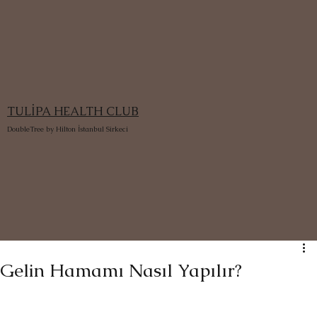
TULİPA HEALTH CLUB
DoubleTree by Hilton İstanbul Sirkeci
Gelin Hamamı Nasıl Yapılır?