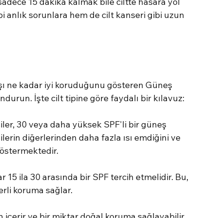
dece 15 dakika kalmak bile ciltte hasara yol 
 anlık sorunlara hem de cilt kanseri gibi uzun 
şı ne kadar iyi koruduğunu gösteren Güneş 
un. İşte cilt tipine göre faydalı bir kılavuz:
şiler, 30 veya daha yüksek SPF'li bir güneş 
ilerin diğerlerinden daha fazla ısı emdiğini ve 
göstermektedir.
ar 15 ila 30 arasında bir SPF tercih etmelidir. Bu, 
erli koruma sağlar.
n içerir ve bir miktar doğal koruma sağlayabilir, 