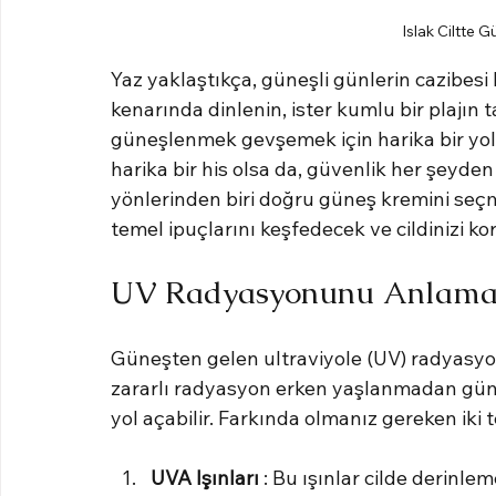
Islak Ciltte 
Yaz yaklaştıkça, güneşli günlerin cazibesi 
kenarında dinlenin, ister kumlu bir plajın 
güneşlenmek gevşemek için harika bir yol ol
harika bir his olsa da, güvenlik her şeyde
yönlerinden biri doğru güneş kremini seçm
temel ipuçlarını keşfedecek ve cildinizi ko
UV Radyasyonunu Anlam
Güneşten gelen ultraviyole (UV) radyasyon
zararlı radyasyon erken yaşlanmadan güne
yol açabilir. Farkında olmanız gereken iki t
UVA Işınları
 : Bu ışınlar cilde derinl