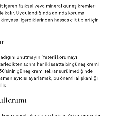
t içeren fiziksel veya mineral güneş kremleri, 
nde kalır. Uygulandığında anında koruma 
kimyasal içerdiklerinden hassas cilt tipleri için 
ır
adığını unutmayın. Yeterli korumayı 
erledikten sonra her iki saatte bir güneş kremi 
50'sinin güneş kremi tekrar sürülmediğinde 
zamanlayıcısı ayarlamak, bu önemli alışkanlığı 
lir.
ullanımı
liğini önemli ölçüde azaltabilir. Yakın zamanda 