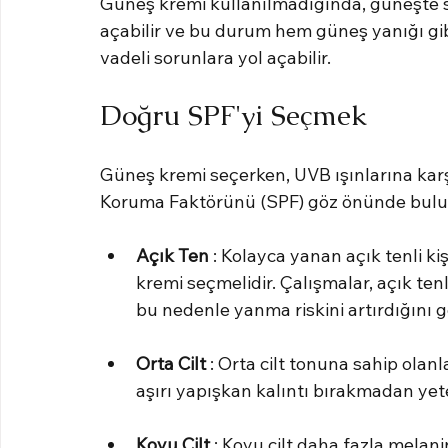
Güneş kremi kullanılmadığında, güneşte sa
açabilir ve bu durum hem güneş yanığı gibi
vadeli sorunlara yol açabilir.
Doğru SPF'yi Seçmek
Güneş kremi seçerken, UVB ışınlarına kar
Koruma Faktörünü (SPF) göz önünde bulundur
Açık Ten
 : Kolayca yanan açık tenli ki
kremi seçmelidir. Çalışmalar, açık tenl
bu nedenle yanma riskini artırdığını 
Orta Cilt
 : Orta cilt tonuna sahip olanl
aşırı yapışkan kalıntı bırakmadan yet
Koyu Cilt
 : Koyu cilt daha fazla melani