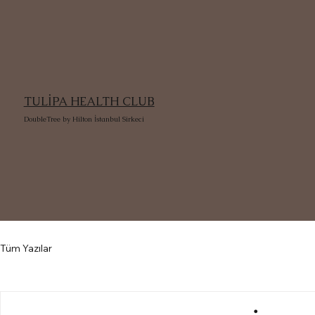
TULİPA HEALTH CLUB
DoubleTree by Hilton İstanbul Sirkeci
Tüm Yazılar